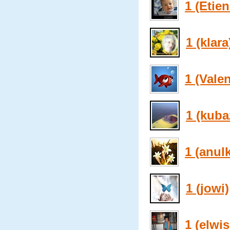
1 (Etien
1 (klara
1 (Vale
1 (kuba
1 (anul
1 (jowi)
1 (elwis