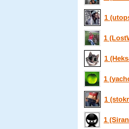
1 (utop
1 (Lost
1 (Heks
1 (yach
1 (stok
1 (Sira