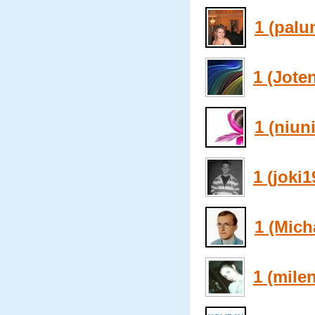
1 (palu
1 (Jote
1 (niun
1 (joki1
1 (Mich
1 (mile