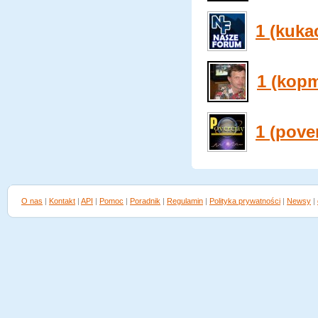
1 (kuka
1 (kop
1 (pove
O nas
|
Kontakt
|
API
|
Pomoc
|
Poradnik
|
Regulamin
|
Polityka prywatności
|
Newsy
|