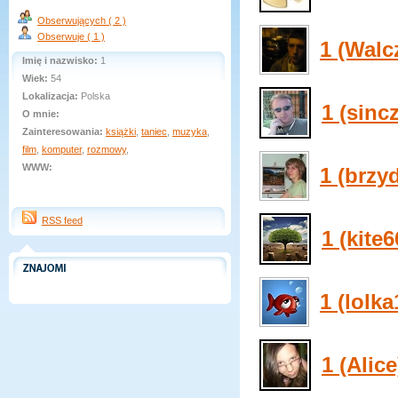
Obserwujących ( 2 )
Obserwuje ( 1 )
1 (Walc
Imię i nazwisko:
1
Wiek:
54
Lokalizacja:
Polska
1 (sincz
O mnie:
Zainteresowania:
książki
,
taniec
,
muzyka
,
film
,
komputer
,
rozmowy
,
WWW:
1 (brzy
RSS feed
1 (kite6
1 (lolka
1 (Alice