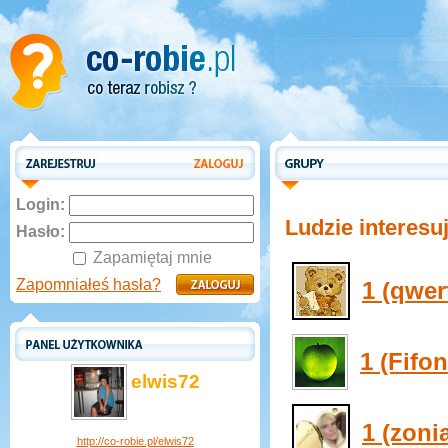
Login:
Ludzie interesuj
Hasło:
Zapamiętaj mnie
Zapomniałeś hasła?
1 (qwer
1 (Fifon
elwis72
1 (zoni
http://co-robie.pl/elwis72