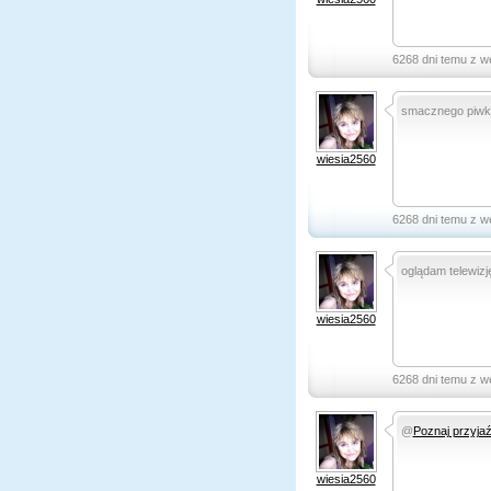
6268 dni temu z w
smacznego piwka
wiesia2560
6268 dni temu z w
oglądam telewizj
wiesia2560
6268 dni temu z w
@
Poznaj przyja
wiesia2560