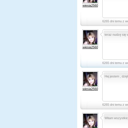
wiesia2560
6265 dni temu z w
teraz nudzę się
wiesia2560
6265 dni temu z w
Hej jestem , dzię
wiesia2560
6265 dni temu z w
Witam wszystkich 