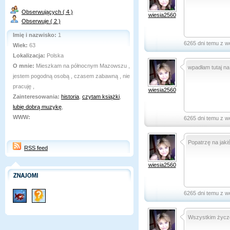
Obserwujących ( 4 )
wiesia2560
Obserwuje ( 2 )
Imię i nazwisko:
1
6265 dni temu z w
Wiek:
63
Lokalizacja:
Polska
O mnie:
Mieszkam na północnym Mazowszu ,
wpadłam tutaj na 
jestem pogodną osobą , czasem zabawną , nie
pracuję ,
wiesia2560
Zainteresowania:
historia
,
czytam książki
,
lubię dobrą muzykę
,
WWW:
6265 dni temu z w
Popatrzę na jakiś
RSS feed
wiesia2560
6265 dni temu z w
Wszystkim życzę 