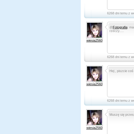
6268 dni temu z w
@
Fotografia
: ma
rzeczy.....
wiesia2560
6268 dni temu z w
Hej , piszcie co
wiesia2560
6268 dni temu z w
Muszę się przesp
wiesia2560