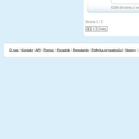
6268 dni temu z w
Strona 1 / 2
1
2
Dalej
O nas
|
Kontakt
|
API
|
Pomoc
|
Poradnik
|
Regulamin
|
Polityka prywatności
|
Newsy
|