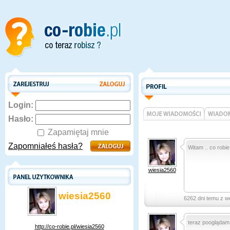
Login:
Hasło:
Zapamiętaj mnie
Zapomniałeś hasła?
Witam .. co robi
wiesia2560
wiesia2560
6262 dni temu z w
teraz pooglądam 
http://co-robie.pl/wiesia2560