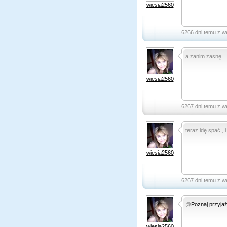
wiesia2560
6266 dni temu z w
a zanim zasnę ..
wiesia2560
6267 dni temu z w
teraz idę spać , 
wiesia2560
6267 dni temu z w
@
Poznaj przyja
wiesia2560