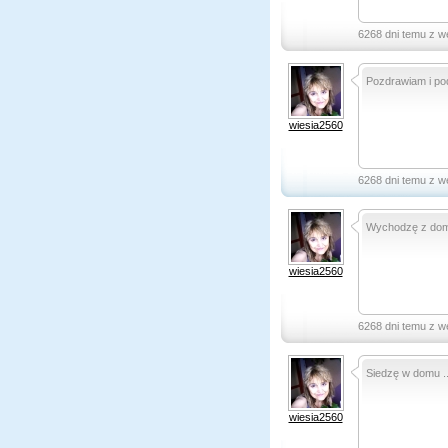
6268 dni temu z w
Pozdrawiam i pod
wiesia2560
6268 dni temu z w
Wychodzę z domu
wiesia2560
6268 dni temu z w
Siedzę w domu .........
wiesia2560