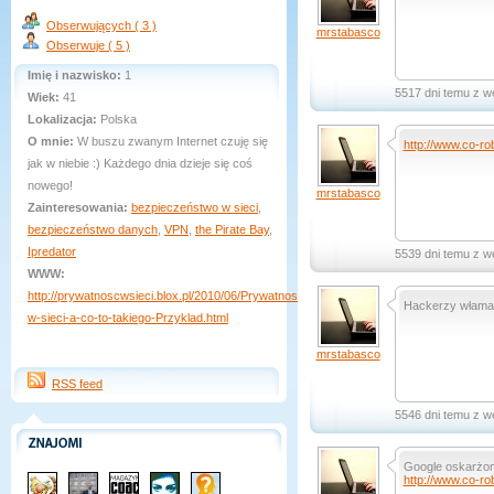
Obserwujących ( 3 )
mrstabasco
Obserwuje ( 5 )
Imię i nazwisko:
1
5517 dni temu z w
Wiek:
41
Lokalizacja:
Polska
O mnie:
W buszu zwanym Internet czuję się
http://www.co-rob
jak w niebie :) Każdego dnia dzieje się coś
nowego!
mrstabasco
Zainteresowania:
bezpieczeństwo w sieci
,
bezpieczeństwo danych
,
VPN
,
the Pirate Bay
,
Ipredator
5539 dni temu z w
WWW:
http://prywatnoscwsieci.blox.pl/2010/06/Prywatnosc-
Hackerzy włamali
w-sieci-a-co-to-takiego-Przyklad.html
mrstabasco
RSS feed
5546 dni temu z w
Google oskarżon
http://www.co-rob