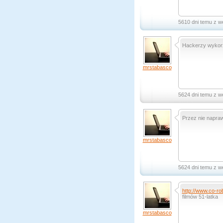
5610 dni temu z w
Hackerzy wykorzy
mrstabasco
5624 dni temu z w
Przez nie napraw
mrstabasco
5624 dni temu z w
http://www.co-rob
filmów 51-latka
mrstabasco