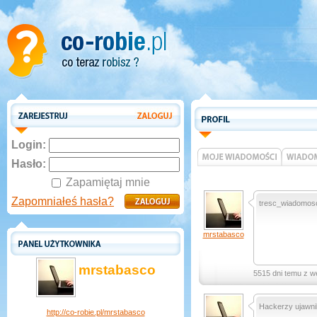
Login:
Hasło:
Zapamiętaj mnie
Zapomniałeś hasła?
tresc_wiadomosc
mrstabasco
mrstabasco
5515 dni temu z w
Hackerzy ujawni
http://co-robie.pl/mrstabasco