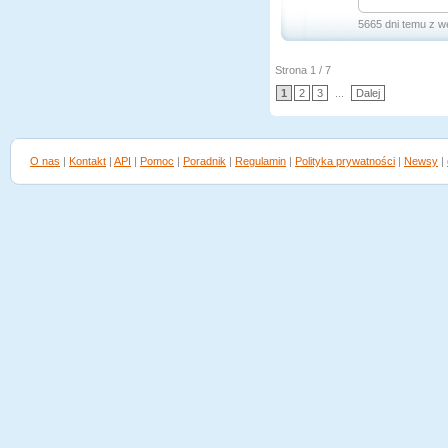
5665 dni temu z w
Strona 1 / 7
1
2
3
...
Dalej
O nas
|
Kontakt
|
API
|
Pomoc
|
Poradnik
|
Regulamin
|
Polityka prywatności
|
Newsy
|