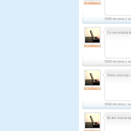
mrstabasco
5588 dni temu z w
Co ma urodzaj d
mrstabasco
5593 dni temu z w
Dobry zwyczaj – 
mrstabasco
5596 dni temu z w
Bo ileś można był
mrstabasco