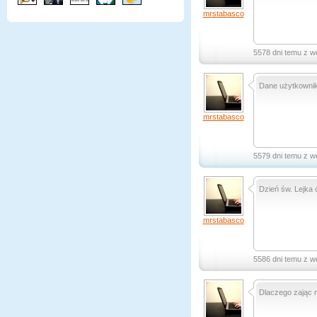
mrstabasco
5578 dni temu z w
Dane użytkownik
mrstabasco
5579 dni temu z w
Dzień św. Lejka 
mrstabasco
5586 dni temu z w
Dlaczego zając n