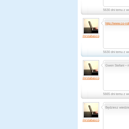
5630 dni temu z w
http://www.co-rob
mrstabasco
5630 dni temu z w
Gwen Stefani – n
mrstabasco
5665 dni temu z w
Będziesz wiedzie
mrstabasco