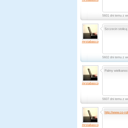
5601 dni temu z w
Szczecin stolicą
mrstabasco
5602 dni temu z w
Palmy wielkanoc
mrstabasco
5607 dni temu z w
http://www.co-rob
mrstabasco