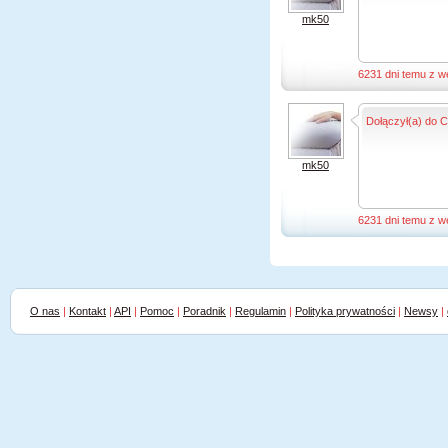
mk50
6231 dni temu z w
Dołączył(a) do C
mk50
6231 dni temu z w
O nas
|
Kontakt
|
API
|
Pomoc
|
Poradnik
|
Regulamin
|
Polityka prywatności
|
Newsy
|