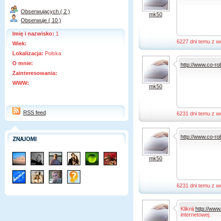
Obserwujących ( 2 )
mk50
Obserwuje ( 10 )
Imię i nazwisko:
1
6227 dni temu z w
Wiek:
Lokalizacja:
Polska
O mnie:
http://www.co-rob
Zainteresowania:
WWW:
mk50
RSS feed
6231 dni temu z w
http://www.co-rob
mk50
6231 dni temu z w
Kliknij
http://www.
internetowej.