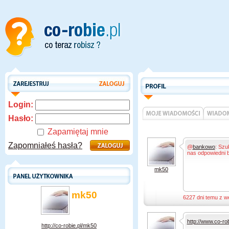
Login:
Hasło:
Zapamiętaj mnie
Zapomniałeś hasła?
@
bankowo
: Szu
nas odpowiedni 
mk50
mk50
6227 dni temu z w
http://www.co-rob
http://co-robie.pl/mk50