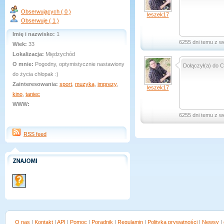
Obserwujących ( 0 )
leszek17
Obserwuje ( 1 )
Imię i nazwisko:
1
6255 dni temu z w
Wiek:
33
Lokalizacja:
Międzychód
O mnie:
Pogodny, optymistycznie nastawiony
Dołączył(a) do C
do życia chłopak :)
Zainteresowania:
sport
,
muzyka
,
imprezy
,
leszek17
kino
,
taniec
WWW:
6255 dni temu z w
RSS feed
O nas
|
Kontakt
|
API
|
Pomoc
|
Poradnik
|
Regulamin
|
Polityka prywatności
|
Newsy
|