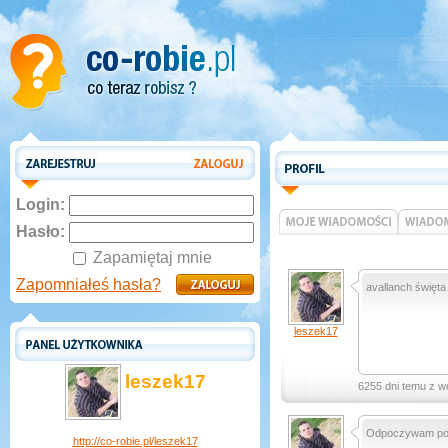
Login:
Hasło:
Zapamiętaj mnie
Zapomniałeś hasła?
avallanch święta 
leszek17
leszek17
6255 dni temu z w
Odpoczywam po w
http://co-robie.pl/leszek17