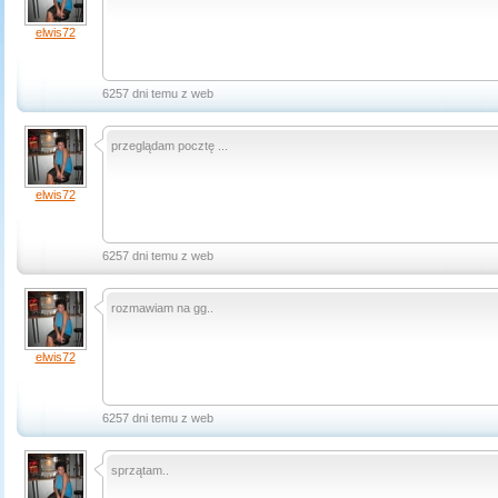
elwis72
6257 dni temu z web
przeglądam pocztę ...
elwis72
6257 dni temu z web
rozmawiam na gg..
elwis72
6257 dni temu z web
sprzątam..