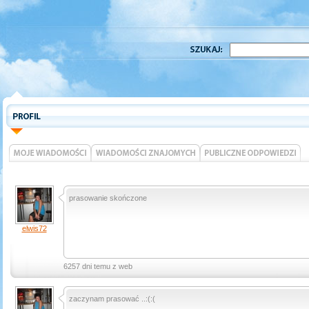
prasowanie skończone
elwis72
6257 dni temu z web
zaczynam prasować ..:(:(