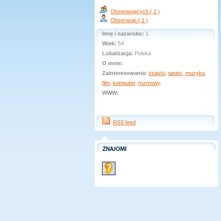
Obserwujących ( 2 )
Obserwuje ( 1 )
Imię i nazwisko:
1
Wiek:
54
Lokalizacja:
Polska
O mnie:
Zainteresowania:
książki
,
taniec
,
muzyka
,
film
,
komputer
,
rozmowy
,
WWW:
RSS feed