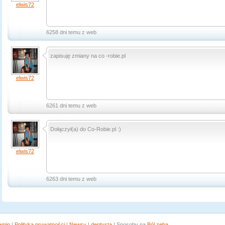
elwis72
6258 dni temu z web
zapisuję zmiany na co -robie.pl
elwis72
6261 dni temu z web
Dołączył(a) do Co-Robie.pl :)
elwis72
6263 dni temu z web
amin
|
Polityka prywatności
|
Newsy
|
dentysta
| Sposoby na
Ból zęba