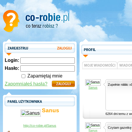
Login:
Hasło:
Zapamiętaj mnie
Zapomniałeś hasła?
Zupełnie niiiiiii
Sanus
Sanus
6264 dni temu z w
http://co-robie.pl/Sanus
Czytam gazetkę 
Sanus