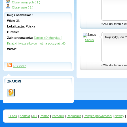
Obserwujących ( 1 )
Obserwuje ( 1 )
Imię i nazwisko:
1
Wiek:
33
6267 dni temu z w
Lokalizacja:
Polska
O mnie:
Dołączył(a) do C
Zainteresowania:
Taniec xD Muzyka :)
Sanus
Książki i wszystko co można poczytać xD
WWW:
6267 dni temu z w
RSS feed
O nas
|
Kontakt
|
API
|
Pomoc
|
Poradnik
|
Regulamin
|
Polityka prywatności
|
Newsy
|