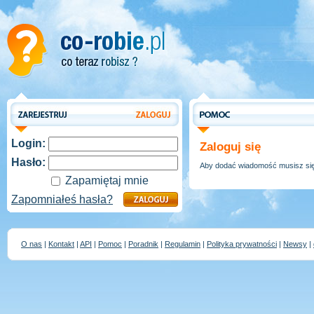
Login:
Zaloguj się
Hasło:
Aby dodać wiadomość musisz się 
Zapamiętaj mnie
Zapomniałeś hasła?
O nas
|
Kontakt
|
API
|
Pomoc
|
Poradnik
|
Regulamin
|
Polityka prywatności
|
Newsy
|