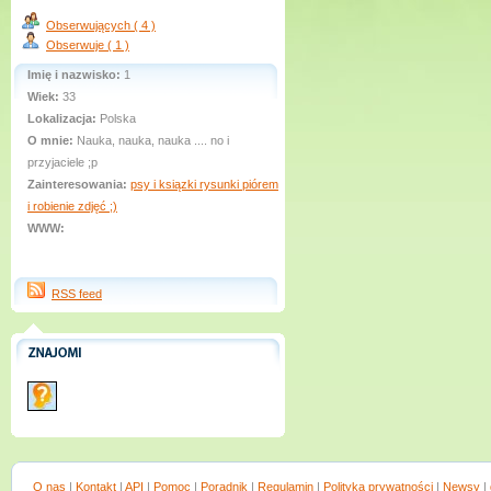
Obserwujących ( 4 )
Obserwuje ( 1 )
Imię i nazwisko:
1
Wiek:
33
Lokalizacja:
Polska
O mnie:
Nauka, nauka, nauka .... no i
przyjaciele ;p
Zainteresowania:
psy i ksiązki rysunki piórem
i robienie zdjęć ;)
WWW:
RSS feed
O nas
|
Kontakt
|
API
|
Pomoc
|
Poradnik
|
Regulamin
|
Polityka prywatności
|
Newsy
|