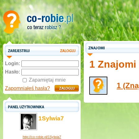
1 Znajomi
Login:
Hasło:
Zapamiętaj mnie
1 (Zn
Zapomniałeś hasła?
1Sylwia7
http://co-robie.pl/1Sylwia7